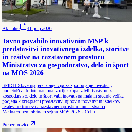
Aktualno
31. julij 2026
Javno povabilo inovativnim MSP k
predstavitvi inovativnega izdelka, storitve
in rešitve na razstavnem prostoru
Ministrstva za gospodarstvo, delo in šport
na MOS 2026
SPIRIT Slovenija, javna agencija za spodbujanje investicij,
podjetništva in internacionalizacije skupaj z Ministrstvom za
gospodarstvo, delo in šport vabi inovativna mala in srednje velika
podjetja k brezplačni predstavitvi njihovih inovativnih izdelkov,
rešitev in storitev na razstavnem prostoru ministrstva na
Mednarodnem obrtnem sejmu MOS 2026 v Celju.
Preberi novico