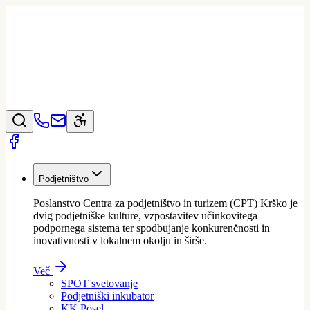
Podjetništvo
Poslanstvo Centra za podjetništvo in turizem (CPT) Krško je
dvig podjetniške kulture, vzpostavitev učinkovitega
podpornega sistema ter spodbujanje konkurenčnosti in
inovativnosti v lokalnem okolju in širše.
Več
SPOT svetovanje
Podjetniški inkubator
KK Posel