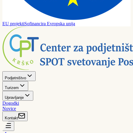
EU projekti
Sofinancira Evropska unija
Podjetništvo
Turizem
Upravljanje
Dogodki
Novice
Kontakt