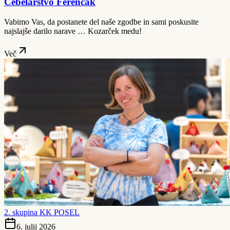
Čebelarstvo Ferenčak
Vabimo Vas, da postanete del naše zgodbe in sami poskusite
najslajše darilo narave … Kozarček medu!
Več
2. skupina KK POSEL
6. julij 2026