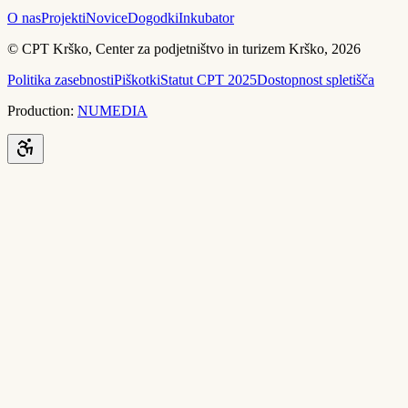
O nas
Projekti
Novice
Dogodki
Inkubator
© CPT Krško, Center za podjetništvo in turizem Krško, 2026
Politika zasebnosti
Piškotki
Statut CPT 2025
Dostopnost spletišča
Production:
NUMEDIA