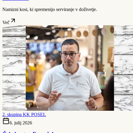
Namizni kosi, ki spremenijo serviranje v doživetje.
Več
2. skupina KK POSEL
6. julij 2026