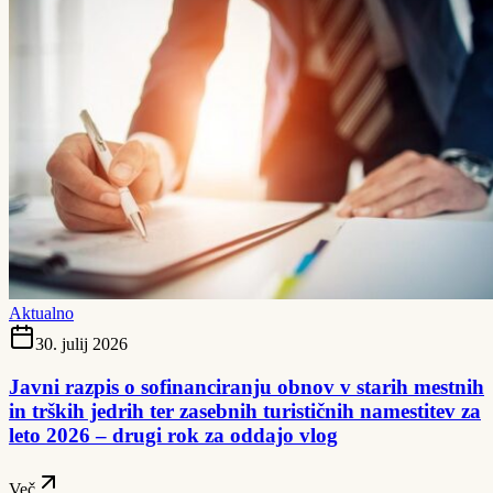
Aktualno
30. julij 2026
Javni razpis o sofinanciranju obnov v starih mestnih
in trških jedrih ter zasebnih turističnih namestitev za
leto 2026 – drugi rok za oddajo vlog
Več