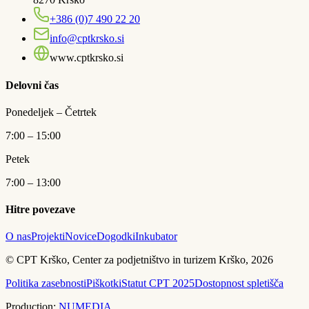
+386 (0)7 490 22 20
info@cptkrsko.si
www.cptkrsko.si
Delovni čas
Ponedeljek – Četrtek
7:00 – 15:00
Petek
7:00 – 13:00
Hitre povezave
O nas
Projekti
Novice
Dogodki
Inkubator
© CPT Krško, Center za podjetništvo in turizem Krško, 2026
Politika zasebnosti
Piškotki
Statut CPT 2025
Dostopnost spletišča
Production:
NUMEDIA