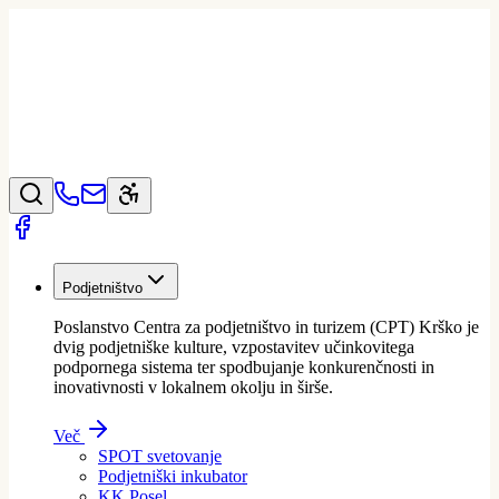
Podjetništvo
Poslanstvo Centra za podjetništvo in turizem (CPT) Krško je
dvig podjetniške kulture, vzpostavitev učinkovitega
podpornega sistema ter spodbujanje konkurenčnosti in
inovativnosti v lokalnem okolju in širše.
Več
SPOT svetovanje
Podjetniški inkubator
KK Posel