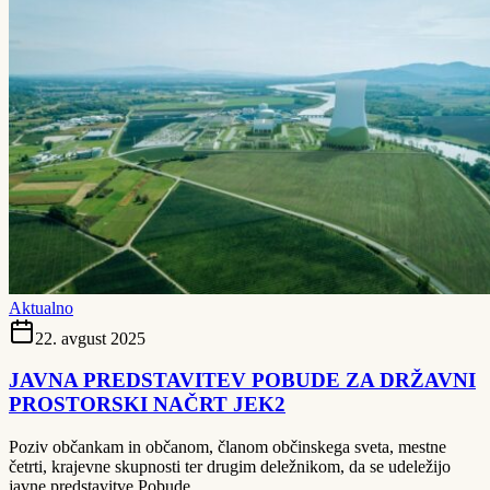
Aktualno
22. avgust 2025
JAVNA PREDSTAVITEV POBUDE ZA DRŽAVNI
PROSTORSKI NAČRT JEK2
Poziv občankam in občanom, članom občinskega sveta, mestne
četrti, krajevne skupnosti ter drugim deležnikom, da se udeležijo
javne predstavitve Pobude.