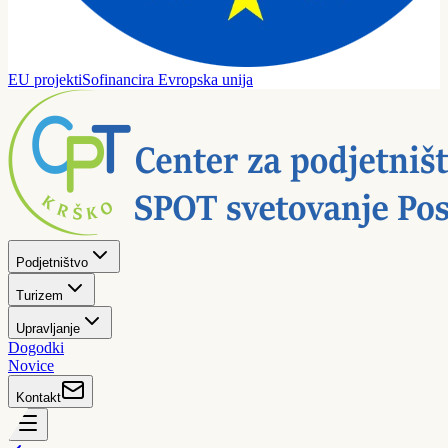
EU projekti
Sofinancira Evropska unija
Podjetništvo
Turizem
Upravljanje
Dogodki
Novice
Kontakt