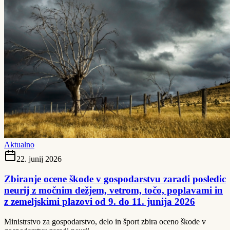
Aktualno
22. junij 2026
Zbiranje ocene škode v gospodarstvu zaradi posledic
neurij z močnim dežjem, vetrom, točo, poplavami in
z zemeljskimi plazovi od 9. do 11. junija 2026
Ministrstvo za gospodarstvo, delo in šport zbira oceno škode v