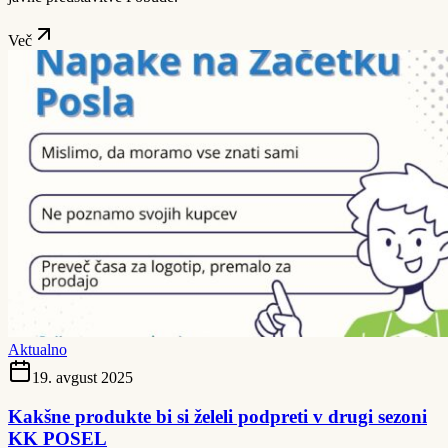
Več
Aktualno
19. avgust 2025
Kakšne produkte bi si želeli podpreti v drugi sezoni
KK POSEL