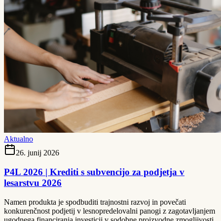
Aktualno
26. junij 2026
P4L 2026 | Krediti s subvencijo za podjetja v
lesarstvu 2026
Namen produkta je spodbuditi trajnostni razvoj in povečati
konkurenčnost podjetij v lesnopredelovalni panogi z zagotavljanjem
ugodnega financiranja investicij v sodobne proizvodne zmogljivosti,