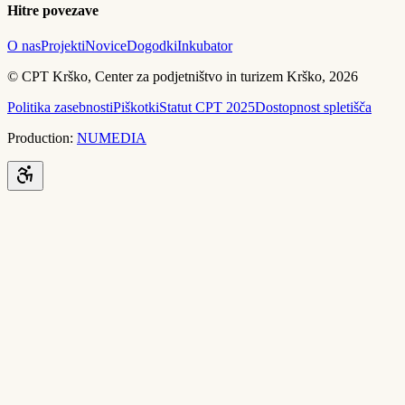
Hitre povezave
O nas
Projekti
Novice
Dogodki
Inkubator
© CPT Krško, Center za podjetništvo in turizem Krško, 2026
Politika zasebnosti
Piškotki
Statut CPT 2025
Dostopnost spletišča
Production:
NUMEDIA