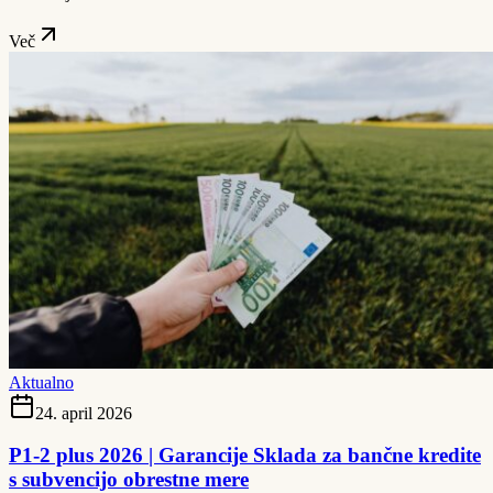
Več
Aktualno
24. april 2026
P1-2 plus 2026 | Garancije Sklada za bančne kredite
s subvencijo obrestne mere