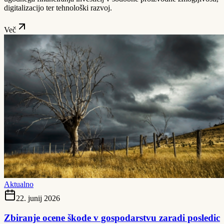
digitalizacijo ter tehnološki razvoj.
Več
Aktualno
22. junij 2026
Zbiranje ocene škode v gospodarstvu zaradi posledic