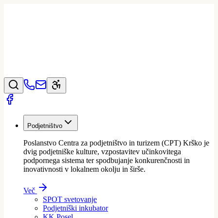
Podjetništvo
Poslanstvo Centra za podjetništvo in turizem (CPT) Krško je
dvig podjetniške kulture, vzpostavitev učinkovitega
podpornega sistema ter spodbujanje konkurenčnosti in
inovativnosti v lokalnem okolju in širše.
Več
SPOT svetovanje
Podjetniški inkubator
KK Posel