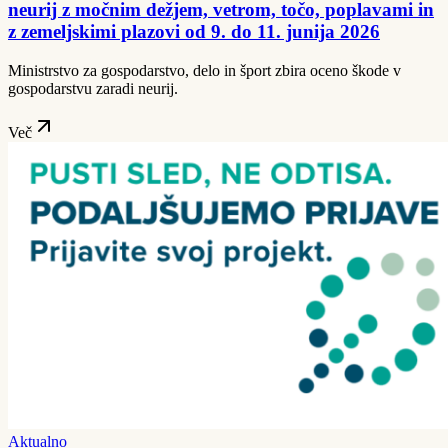
neurij z močnim dežjem, vetrom, točo, poplavami in
z zemeljskimi plazovi od 9. do 11. junija 2026
Ministrstvo za gospodarstvo, delo in šport zbira oceno škode v
gospodarstvu zaradi neurij.
Več
Aktualno