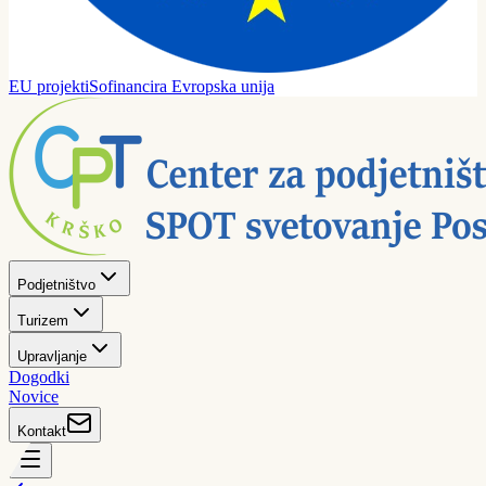
EU projekti
Sofinancira Evropska unija
Podjetništvo
Turizem
Upravljanje
Dogodki
Novice
Kontakt