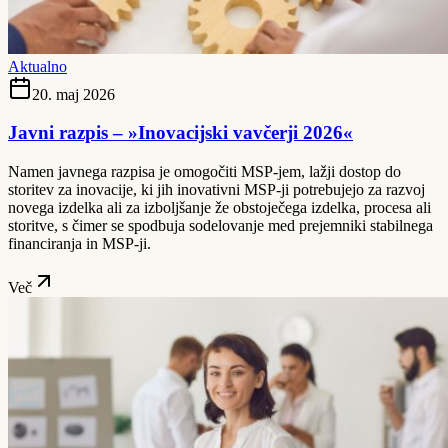
Aktualno
20. maj 2026
Javni razpis – »Inovacijski vavčerji 2026«
Namen javnega razpisa je omogočiti MSP-jem, lažji dostop do
storitev za inovacije, ki jih inovativni MSP-ji potrebujejo za razvoj
novega izdelka ali za izboljšanje že obstoječega izdelka, procesa ali
storitve, s čimer se spodbuja sodelovanje med prejemniki stabilnega
financiranja in MSP-ji.
Več