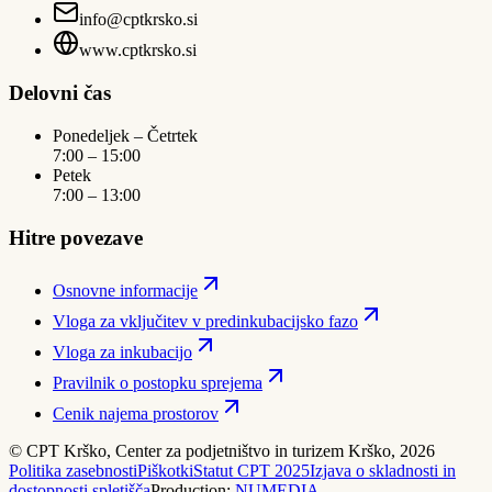
info@cptkrsko.si
www.cptkrsko.si
Delovni čas
Ponedeljek – Četrtek
7:00 – 15:00
Petek
7:00 – 13:00
Hitre povezave
Osnovne informacije
Vloga za vključitev v predinkubacijsko fazo
Vloga za inkubacijo
Pravilnik o postopku sprejema
Cenik najema prostorov
© CPT Krško, Center za podjetništvo in turizem Krško, 2026
Politika zasebnosti
Piškotki
Statut CPT 2025
Izjava o skladnosti in
dostopnosti spletišča
Production:
NUMEDIA