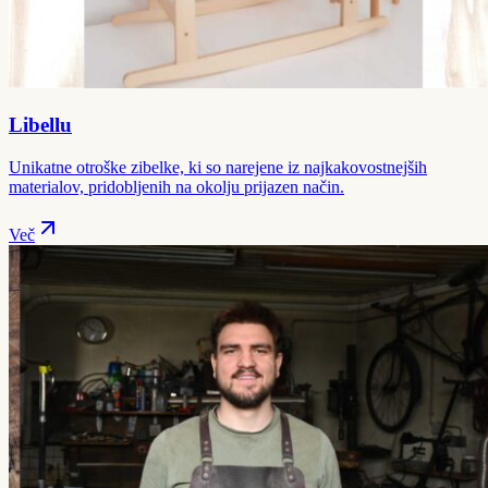
Libellu
Unikatne otroške zibelke, ki so narejene iz najkakovostnejših
materialov, pridobljenih na okolju prijazen način.
Več