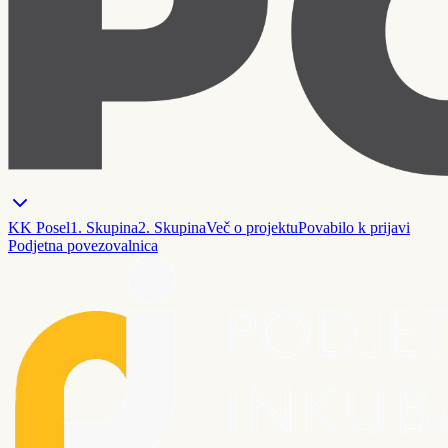
KK Posel
1. Skupina
2. Skupina
Več o projektu
Povabilo k prijavi
Podjetna povezovalnica