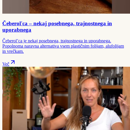
Čeberol'ca – nekaj posebnega, trajnostnega in
uporabnega
Čeberol’ca je nekaj posebnega, trajnostnega in uporabnega.
Popolnoma naravna alternativa vsem plastičnim folijam, alufolijam
in vrečkam.
Več