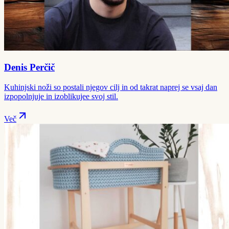
Denis Perčič
Kuhinjski noži so postali njegov cilj in od takrat naprej se vsaj dan
izpopolnjuje in izoblikujee svoj stil.
Več