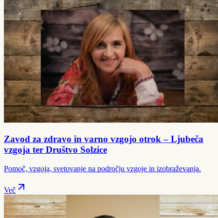
Zavod za zdravo in varno vzgojo otrok – Ljubeča
vzgoja ter Društvo Solzice
Pomoč, vzgoja, svetovanje na področju vzgoje in izobraževanja.
Več