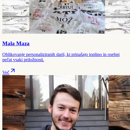
Mala Maza
Oblikovanje personaliziranih daril, ki prinašajo toplino in osebni
pečat vsaki priložnosti.
Več