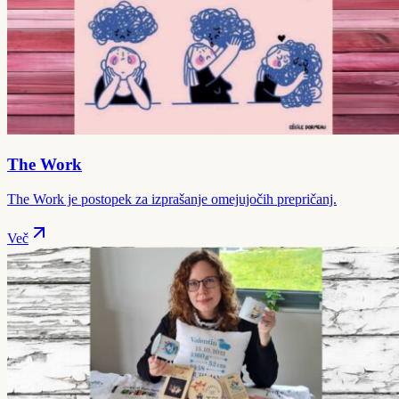
The Work
The Work je postopek za izprašanje omejujočih prepričanj.
Več