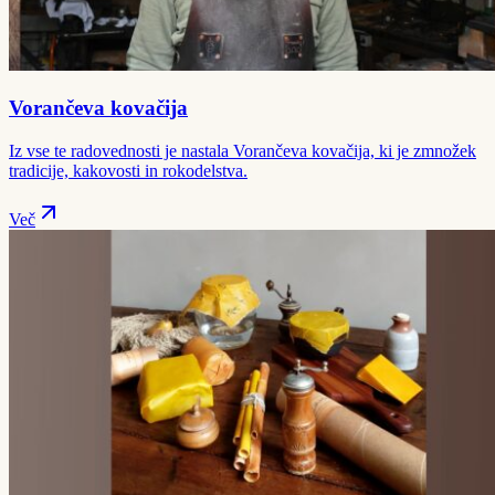
Vorančeva kovačija
Iz vse te radovednosti je nastala Vorančeva kovačija, ki je zmnožek
tradicije, kakovosti in rokodelstva.
Več